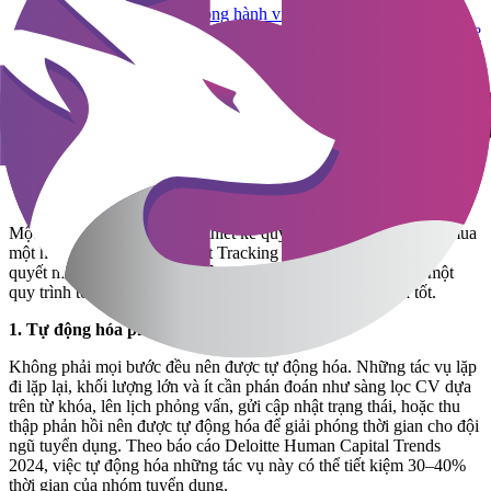
Những thay đổi lớn trong hành vi ứng viên Việt Nam 2026
Điều gì khiến ứng viên Việt "ghim", "nghĩ", và "quyết định"?
Tuyển Dụng Vị Trí Hiếm? Để AI Trở Thành Chuyên Viên
Của Bạn
Công nghệ là công cụ, không phải giải
pháp
Một sai lầm phổ biến khi tái thiết kế quy trình là nghĩ rằng việc mua
một hệ thống ATS (Applicant Tracking System) đắt tiền sẽ giải
quyết mọi vấn đề. Thực tế, công nghệ chỉ có thể khuếch đại một
quy trình tốt hoặc làm trầm trọng thêm một quy trình chưa tốt.
1. Tự động hóa phải đúng chỗ
Không phải mọi bước đều nên được tự động hóa. Những tác vụ lặp
đi lặp lại, khối lượng lớn và ít cần phán đoán như sàng lọc CV dựa
trên từ khóa, lên lịch phỏng vấn, gửi cập nhật trạng thái, hoặc thu
thập phản hồi nên được tự động hóa để giải phóng thời gian cho đội
ngũ tuyển dụng. Theo báo cáo Deloitte Human Capital Trends
2024, việc tự động hóa những tác vụ này có thể tiết kiệm 30–40%
thời gian của nhóm tuyển dụng.