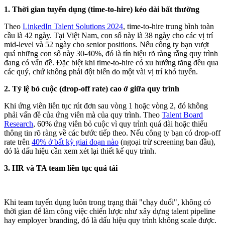
1. Thời gian tuyển dụng (time-to-hire) kéo dài bất thường
Theo
LinkedIn Talent Solutions 2024
, time-to-hire trung bình toàn
cầu là 42 ngày. Tại Việt Nam, con số này là 38 ngày cho các vị trí
mid-level và 52 ngày cho senior positions. Nếu công ty bạn vượt
quá những con số này 30-40%, đó là tín hiệu rõ ràng rằng quy trình
đang có vấn đề. Đặc biệt khi time-to-hire có xu hướng tăng đều qua
các quý, chứ không phải đột biến do một vài vị trí khó tuyển.
2. Tỷ lệ bỏ cuộc (drop-off rate) cao ở giữa quy trình
Khi ứng viên liên tục rút đơn sau vòng 1 hoặc vòng 2, đó không
phải vấn đề của ứng viên mà của quy trình. Theo
Talent Board
Research
, 60% ứng viên bỏ cuộc vì quy trình quá dài hoặc thiếu
thông tin rõ ràng về các bước tiếp theo. Nếu công ty bạn có drop-off
rate trên
40% ở bất kỳ giai đoạn nào
(ngoại trừ screening ban đầu),
đó là dấu hiệu cần xem xét lại thiết kế quy trình.
3. HR và TA team liên tục quá tải
Khi team tuyển dụng luôn trong trạng thái "chạy đuổi", không có
thời gian để làm công việc chiến lược như xây dựng talent pipeline
hay employer branding, đó là dấu hiệu quy trình không scale được.