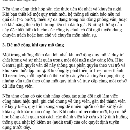
Nền tảng cũng tích hợp sẵn các thực tiễn tốt nhất và khuyến nghị.
Khi bạn thiết kế một quy trình mới, hệ thống sẽ cảnh báo nếu nó
quá dài (>5 bước), thiếu sự đa dạng trong hội đồng phỏng vấn, hoặc
có khả năng thiên lệch trong tiêu chí đánh giá. Những hướng dẫn
này đặc biệt hữu ích cho các công ty chưa có đội ngũ tuyển dụng
chuyên trách hoặc hạn chế về chuyên môn nhân sự.
3. Dễ mở rộng khi quy mô tăng
Một trong những điểm đau lớn nhất khi mở rộng quy mô là duy trì
chất lượng và sự nhất quán trong một đội ngũ ngày càng lớn. Hire
Central giải quyết vấn đề này thông qua phân quyền theo vai trò và
kho kiến thức tập trung. Khi công ty phát triển từ 1 recruiter thành
10 recruiters, mỗi người có thể xử lý các yêu cầu tuyển dụng riêng
nhưng vẫn tuân theo cùng một quy trình và truy cập cùng một cơ sở
dữ liệu ứng viên.
Nền tảng cũng có các tính năng cộng tác giúp đội ngũ làm việc
cùng nhau hiệu quả: ghi chú chung về ứng viên, gắn thẻ thành viên
để lấy ý kiến, quy trình song song để nhiều người có thể xử lý các
khía cạnh khác nhau cùng lúc. Khi onboard recruiter mới, họ có thể
học bằng cách quan sát cách các thành viên kỳ cựu xử lý tình huống
thông qua nhật ký kiểm tra (audit trail) của các quyết định tuyển
dụng trước đây.