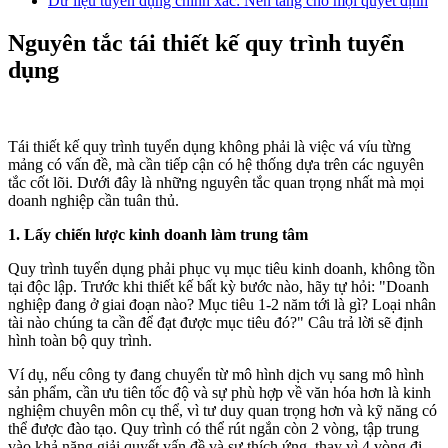
Dữ liệu tuyển dụng chính xác: Nền tảng cho mọi quyết định
Nguyên tắc tái thiết kế quy trình tuyển
dụng
Tái thiết kế quy trình tuyển dụng không phải là việc vá víu từng
mảng có vấn đề, mà cần tiếp cận có hệ thống dựa trên các nguyên
tắc cốt lõi. Dưới đây là những nguyên tắc quan trọng nhất mà mọi
doanh nghiệp cần tuân thủ.
1. Lấy chiến lược kinh doanh làm trung tâm
Quy trình tuyển dụng phải phục vụ mục tiêu kinh doanh, không tồn
tại độc lập. Trước khi thiết kế bất kỳ bước nào, hãy tự hỏi: "Doanh
nghiệp đang ở giai đoạn nào? Mục tiêu 1-2 năm tới là gì? Loại nhân
tài nào chúng ta cần để đạt được mục tiêu đó?" Câu trả lời sẽ định
hình toàn bộ quy trình.
Ví dụ, nếu công ty đang chuyển từ mô hình dịch vụ sang mô hình
sản phẩm, cần ưu tiên tốc độ và sự phù hợp về văn hóa hơn là kinh
nghiệm chuyên môn cụ thể, vì tư duy quan trọng hơn và kỹ năng có
thể được đào tạo. Quy trình có thể rút ngắn còn 2 vòng, tập trung
vào khả năng giải quyết vấn đề và sự thích ứng, thay vì 4 vòng đi