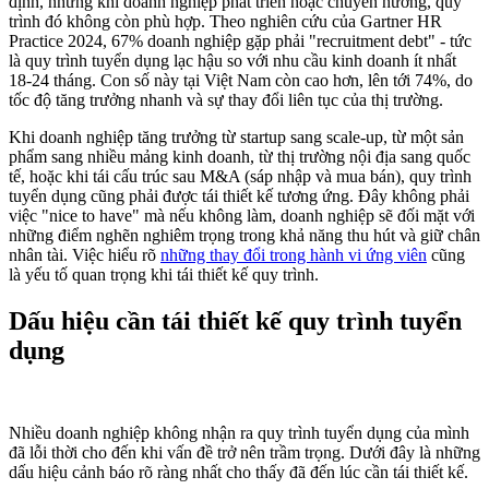
định, nhưng khi doanh nghiệp phát triển hoặc chuyển hướng, quy
trình đó không còn phù hợp. Theo nghiên cứu của Gartner HR
Practice 2024, 67% doanh nghiệp gặp phải "recruitment debt" - tức
là quy trình tuyển dụng lạc hậu so với nhu cầu kinh doanh ít nhất
18-24 tháng. Con số này tại Việt Nam còn cao hơn, lên tới 74%, do
tốc độ tăng trưởng nhanh và sự thay đổi liên tục của thị trường.
Khi doanh nghiệp tăng trưởng từ startup sang scale-up, từ một sản
phẩm sang nhiều mảng kinh doanh, từ thị trường nội địa sang quốc
tế, hoặc khi tái cấu trúc sau M&A (sáp nhập và mua bán), quy trình
tuyển dụng cũng phải được tái thiết kế tương ứng. Đây không phải
việc "nice to have" mà nếu không làm, doanh nghiệp sẽ đối mặt với
những điểm nghẽn nghiêm trọng trong khả năng thu hút và giữ chân
nhân tài. Việc hiểu rõ
những thay đổi trong hành vi ứng viên
cũng
là yếu tố quan trọng khi tái thiết kế quy trình.
Dấu hiệu cần tái thiết kế quy trình tuyển
dụng
Nhiều doanh nghiệp không nhận ra quy trình tuyển dụng của mình
đã lỗi thời cho đến khi vấn đề trở nên trầm trọng. Dưới đây là những
dấu hiệu cảnh báo rõ ràng nhất cho thấy đã đến lúc cần tái thiết kế.