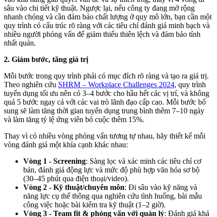
sâu vào chi tiết kỹ thuật. Ngược lại, nếu công ty đang mở rộng
nhanh chóng và cần đảm bảo chất lượng ở quy mô lớn, bạn cần một
quy trình có cấu trúc rõ ràng với các tiêu chí đánh giá minh bạch và
nhiều người phỏng vấn để giảm thiểu thiên lệch và đảm bảo tính
nhất quán.
2. Giảm bước, tăng giá trị
Mỗi bước trong quy trình phải có mục đích rõ ràng và tạo ra giá trị.
Theo nghiên cứu
SHRM – Workplace Challenges 2024
, quy trình
tuyển dụng tối ưu nên có 3–4 bước cho hầu hết các vị trí, và không
quá 5 bước ngay cả với các vai trò lãnh đạo cấp cao. Mỗi bước bổ
sung sẽ làm tăng thời gian tuyển dụng trung bình thêm 7–10 ngày
và làm tăng tỷ lệ ứng viên bỏ cuộc thêm 15%.
Thay vì có nhiều vòng phỏng vấn tương tự nhau, hãy thiết kế mỗi
vòng đánh giá một khía cạnh khác nhau:
Vòng 1 - Screening
: Sàng lọc và xác minh các tiêu chí cơ
bản, đánh giá động lực và mức độ phù hợp văn hóa sơ bộ
(30–45 phút qua điện thoại/video).
Vòng 2 - Kỹ thuật/chuyên môn
: Đi sâu vào kỹ năng và
năng lực cụ thể thông qua nghiên cứu tình huống, bài mẫu
công việc hoặc bài kiểm tra kỹ thuật (1–2 giờ).
Vòng 3 - Team fit & phỏng vấn với quản lý
: Đánh giá khả