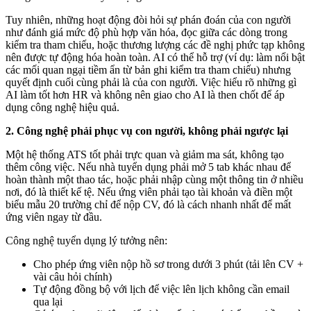
Tuy nhiên, những hoạt động đòi hỏi sự phán đoán của con người
như đánh giá mức độ phù hợp văn hóa, đọc giữa các dòng trong
kiểm tra tham chiếu, hoặc thương lượng các đề nghị phức tạp không
nên được tự động hóa hoàn toàn. AI có thể hỗ trợ (ví dụ: làm nổi bật
các mối quan ngại tiềm ẩn từ bản ghi kiểm tra tham chiếu) nhưng
quyết định cuối cùng phải là của con người. Việc hiểu rõ những gì
AI làm tốt hơn HR và không nên giao cho AI là then chốt để áp
dụng công nghệ hiệu quả.
2. Công nghệ phải phục vụ con người, không phải ngược lại
Một hệ thống ATS tốt phải trực quan và giảm ma sát, không tạo
thêm công việc. Nếu nhà tuyển dụng phải mở 5 tab khác nhau để
hoàn thành một thao tác, hoặc phải nhập cùng một thông tin ở nhiều
nơi, đó là thiết kế tệ. Nếu ứng viên phải tạo tài khoản và điền một
biểu mẫu 20 trường chỉ để nộp CV, đó là cách nhanh nhất để mất
ứng viên ngay từ đầu.
Công nghệ tuyển dụng lý tưởng nên:
Cho phép ứng viên nộp hồ sơ trong dưới 3 phút (tải lên CV +
vài câu hỏi chính)
Tự động đồng bộ với lịch để việc lên lịch không cần email
qua lại