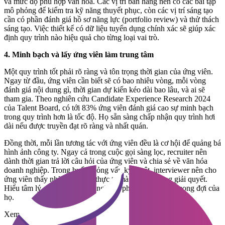
và mức độ phù hợp văn hóa. Các vị trí bán hàng nên có các bài tập
mô phỏng để kiểm tra kỹ năng thuyết phục, còn các vị trí sáng tạo
cần có phần đánh giá hồ sơ năng lực (portfolio review) và thử thách
sáng tạo. Việc thiết kế có dữ liệu tuyển dụng chính xác sẽ giúp xác
định quy trình nào hiệu quả cho từng loại vai trò.
4. Minh bạch và lấy ứng viên làm trung tâm
Một quy trình tốt phải rõ ràng và tôn trọng thời gian của ứng viên.
Ngay từ đầu, ứng viên cần biết sẽ có bao nhiêu vòng, mỗi vòng
đánh giá nội dung gì, thời gian dự kiến kéo dài bao lâu, và ai sẽ
tham gia. Theo nghiên cứu Candidate Experience Research 2024
của Talent Board, có tới 83% ứng viên đánh giá cao sự minh bạch
trong quy trình hơn là tốc độ. Họ sẵn sàng chấp nhận quy trình hơi
dài nếu được truyền đạt rõ ràng và nhất quán.
Đồng thời, mỗi lần tương tác với ứng viên đều là cơ hội để quảng bá
hình ảnh công ty. Ngay cả trong cuộc gọi sàng lọc, recruiter nên
dành thời gian trả lời câu hỏi của ứng viên và chia sẻ về văn hóa
doanh nghiệp. Trong buổi phỏng vấn kỹ thuật, interviewer nên cho
ứng viên thấy những vấn đề thực tế mà đội ngũ đang giải quyết.
Hiểu tâm lý giúp thiết kế trải nghiệm phù hợp hơn với mong đợi của
họ.
Xem thêm: