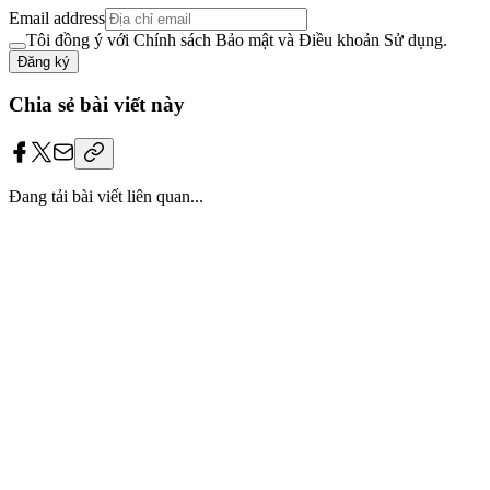
Email address
Tôi đồng ý với Chính sách Bảo mật và Điều khoản Sử dụng.
Đăng ký
Chia sẻ bài viết này
Đang tải bài viết liên quan...
Trang bị
“bộ giáp công nghệ”
cho đội ngũ
HR của bạn.
Triển khai tận nơi. Không lo kỹ thuật. Dữ liệu được bảo mật tuyệt
đối, chỉ thuộc về bạn.