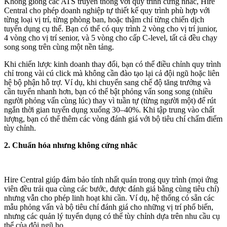
Không giống các ATS truyền thống với quy trình cứng nhắc, Hire
Central cho phép doanh nghiệp tự thiết kế quy trình phù hợp với
từng loại vị trí, từng phòng ban, hoặc thậm chí từng chiến dịch
tuyển dụng cụ thể. Bạn có thể có quy trình 2 vòng cho vị trí junior,
4 vòng cho vị trí senior, và 5 vòng cho cấp C-level, tất cả đều chạy
song song trên cùng một nền tảng.
Khi chiến lược kinh doanh thay đổi, bạn có thể điều chỉnh quy trình
chỉ trong vài cú click mà không cần đào tạo lại cả đội ngũ hoặc liên
hệ bộ phận hỗ trợ. Ví dụ, khi chuyển sang chế độ tăng trưởng và
cần tuyển nhanh hơn, bạn có thể bật phỏng vấn song song (nhiều
người phỏng vấn cùng lúc) thay vì tuần tự (từng người một) để rút
ngắn thời gian tuyển dụng xuống 30–40%. Khi tập trung vào chất
lượng, bạn có thể thêm các vòng đánh giá với bộ tiêu chí chấm điểm
tùy chỉnh.
2. Chuẩn hóa nhưng không cứng nhắc
Hire Central giúp đảm bảo tính nhất quán trong quy trình (mọi ứng
viên đều trải qua cùng các bước, được đánh giá bằng cùng tiêu chí)
nhưng vẫn cho phép linh hoạt khi cần. Ví dụ, hệ thống có sẵn các
mẫu phỏng vấn và bộ tiêu chí đánh giá cho những vị trí phổ biến,
nhưng các quản lý tuyển dụng có thể tùy chỉnh dựa trên nhu cầu cụ
thể của đội ngũ họ.