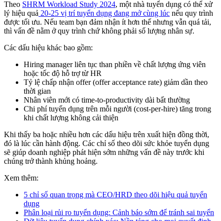
Theo
SHRM Workload Study 2024
, một nhà tuyển dụng có thể xử
lý hiệu quả
20-25 vị trí tuyển dụng đang mở cùng lúc
nếu quy trình
được tối ưu. Nếu team bạn đảm nhận ít hơn thế nhưng vẫn quá tải,
thì vấn đề nằm ở quy trình chứ không phải số lượng nhân sự.
Các dấu hiệu khác bao gồm:
Hiring manager liên tục than phiền về chất lượng ứng viên
hoặc tốc độ hỗ trợ từ HR
Tỷ lệ chấp nhận offer (offer acceptance rate) giảm dần theo
thời gian
Nhân viên mới có time-to-productivity dài bất thường
Chi phí tuyển dụng trên mỗi người (cost-per-hire) tăng trong
khi chất lượng không cải thiện
Khi thấy ba hoặc nhiều hơn các dấu hiệu trên xuất hiện đồng thời,
đó là lúc cần hành động. Các chỉ số theo dõi sức khỏe tuyển dụng
sẽ giúp doanh nghiệp phát hiện sớm những vấn đề này trước khi
chúng trở thành khủng hoảng.
Xem thêm:
5 chỉ số quan trọng mà CEO/HRD theo dõi hiệu quả tuyển
dụng
Phân loại rủi ro tuyển dụng: Cảnh báo sớm để tránh sai tuyển