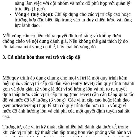
năng làm việc với đội nhóm và mức độ phù hợp với quản lý
trực tiếp (1 giờ).
Vòng 4 (tuỳ chọn)
: Chỉ áp dụng cho các vị trí cấp cao hoặc
trường hợp đặc biệt, tập trung vào tư duy chiến lược và năng
lực lãnh đạo.
Mỗi vòng cần có tiêu chí ra quyết định rõ ràng và không được
chồng chéo về nội dung đánh giá. Nếu không thể giải thích lý do
tồn tại của một vòng cụ thể, hãy loại bỏ vòng đó.
3. Cá nhân hóa theo vai trò và cấp độ
Một quy trình áp dụng chung cho mọi vị trí là một quy trình kém
hiệu quả. Các vị trí cấp độ đầu vào (entry-level) cần quy trình nhanh
gọn và đơn giản (2 vòng là đủ) vì số lượng lớn và rủi ro ra quyết
định thấp hơn. Các vị trí cấp trung (mid-level) cần cân bằng giữa tốc
độ và mức độ kỹ lưỡng (3 vòng). Các vị trí cấp cao hoặc lãnh đạo
(senior/leadership) hợp lý khi có quy trình dài hơn (4–5 vòng) vì
mức độ ảnh hưởng lớn và chi phí của một quyết định tuyển sai rất
cao.
Tương tự, các vị trí kỹ thuật cần nhiều bài đánh giá thực tế, trong
khi các vị trí phi kỹ thuật cần tập trung hơn vào phỏng vấn hành vi