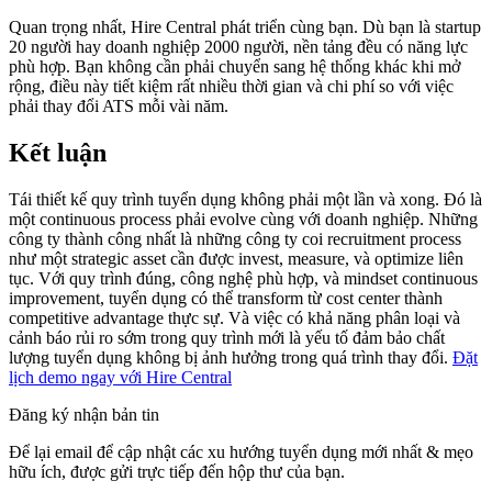
Quan trọng nhất, Hire Central phát triển cùng bạn. Dù bạn là startup
20 người hay doanh nghiệp 2000 người, nền tảng đều có năng lực
phù hợp. Bạn không cần phải chuyển sang hệ thống khác khi mở
rộng, điều này tiết kiệm rất nhiều thời gian và chi phí so với việc
phải thay đổi ATS mỗi vài năm.
Kết luận
Tái thiết kế quy trình tuyển dụng không phải một lần và xong. Đó là
một continuous process phải evolve cùng với doanh nghiệp. Những
công ty thành công nhất là những công ty coi recruitment process
như một strategic asset cần được invest, measure, và optimize liên
tục. Với quy trình đúng, công nghệ phù hợp, và mindset continuous
improvement, tuyển dụng có thể transform từ cost center thành
competitive advantage thực sự. Và việc có khả năng phân loại và
cảnh báo rủi ro sớm trong quy trình mới là yếu tố đảm bảo chất
lượng tuyển dụng không bị ảnh hưởng trong quá trình thay đổi.
Đặt
lịch demo ngay với Hire Central
Đăng ký nhận bản tin
Để lại email để cập nhật các xu hướng tuyển dụng mới nhất & mẹo
hữu ích, được gửi trực tiếp đến hộp thư của bạn.