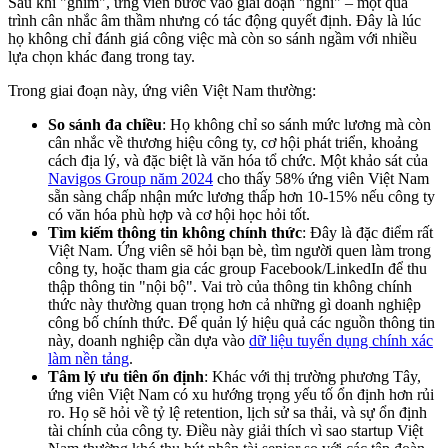
Sau khi "ghim", ứng viên bước vào giai đoạn "nghĩ" – một quá
trình cân nhắc âm thầm nhưng có tác động quyết định. Đây là lúc
họ không chỉ đánh giá công việc mà còn so sánh ngầm với nhiều
lựa chọn khác đang trong tay.
Trong giai đoạn này, ứng viên Việt Nam thường:
So sánh đa chiều
: Họ không chỉ so sánh mức lương mà còn
cân nhắc về thương hiệu công ty, cơ hội phát triển, khoảng
cách địa lý, và đặc biệt là văn hóa tổ chức. Một khảo sát của
Navigos Group năm 2024
cho thấy 58% ứng viên Việt Nam
sẵn sàng chấp nhận mức lương thấp hơn 10-15% nếu công ty
có văn hóa phù hợp và cơ hội học hỏi tốt.
Tìm kiếm thông tin không chính thức
: Đây là đặc điểm rất
Việt Nam. Ứng viên sẽ hỏi bạn bè, tìm người quen làm trong
công ty, hoặc tham gia các group Facebook/LinkedIn để thu
thập thông tin "nội bộ". Vai trò của thông tin không chính
thức này thường quan trọng hơn cả những gì doanh nghiệp
công bố chính thức. Để quản lý hiệu quả các nguồn thông tin
này, doanh nghiệp cần dựa vào
dữ liệu tuyển dụng chính xác
làm nền tảng
.
Tâm lý ưu tiên ổn định
: Khác với thị trường phương Tây,
ứng viên Việt Nam có xu hướng trọng yếu tố ổn định hơn rủi
ro. Họ sẽ hỏi về tỷ lệ retention, lịch sử sa thải, và sự ổn định
tài chính của công ty. Điều này giải thích vì sao startup Việt