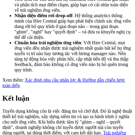
và phân tích mọi điểm chạm, giúp bạn có cái nhìn toàn diện
về trải nghiệm ứng viên.
Nhận diện điểm rơi drop-off
: Hệ thống analytics thông
minh của Hire Central giúp bạn phát hiện chính xác ứng viên
đang rời bỏ quy trình ở giai đoạn nào – trong giai đoạn
"ghim", "nghĩ" hay "quyết định" – và đưa ra khuyến nghị cụ
thể để cải thiện.
Chuẩn hóa trải nghiệm ứng viên
: Với Hire Central, mọi
ứng viên đều nhận được trải nghiệm nhất quán bất kể họ ứng
tuyển vị trí nào hay tương tác với hiring manager nào. Nền
tảng tự động hóa việc phản hồi, cập nhật tiến độ và thu thập
feedback, đảm bảo không có ứng viên nào bị bỏ quên trong
quy trình.
Xem thêm:
Xác định nhu cầu nhân lực & Hướng dẫn chiến lược
toàn diện
Kết luận
Tuyển dụng không còn là việc đăng tin và chờ đợi. Đó là nghệ thuật
thiết kế trải nghiệm, xây dựng niềm tin và tạo ra hành trình ý nghĩa
cho mỗi ứng viên. Khi hiểu được tâm lý "ghim – nghĩ – quyết
định", doanh nghiệp không chỉ tuyển được người mà còn tuyển
đúng người, tại đúng thời điểm, với cam kết dài hạn.
Trải nghiệm