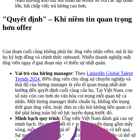
Nam thường khó thu hút nhân tài senior so với các tập đoàn
lớn, bất chấp việc trả lương cao hơn.
"Quyết định" – Khi niềm tin quan trọng
hơn offer
Giai đoạn cuối cùng không phải lúc ứng viên nhận offer, mà là lúc
họ ký hợp đồng và chính thức onboard. Nhiều doanh nghiệp mất
ứng viên ngay ở giai đoạn này vì thiếu sự nhất quán.
Vai trò của hiring manager
: Theo
LinkedIn Global Talent
Trends 2024
, 89% ứng viên cho rằng sự chuyên nghiệp và
thái độ của hiring manager là yếu tố quan trọng nhất ảnh
hưởng đến quyết định cuối cùng của họ. Tại Việt Nam, con
số này còn cao hơn do văn hóa coi trọng mối quan hệ cá
nhân. Một hiring manager thiếu chuẩn bị, không tôn trọng
thời gian ứng viên, hoặc đưa ra câu hỏi không liên quan có
thể phá hỏng toàn bộ nỗ lực tuyển dụng trước đó.
Minh bạch quy trình
: Ứng viên Việt Nam đánh giá cao sự
minh bạch. Họ muốn biết rõ quy trình tuyển dụng gồm mấy
vòng, mỗi vòng đánh giá tiêu chí gì, và khi nào có kết quả.
Sự mơ hồ tạo ra lo lắng và nghi ngờ. Doanh nghiệp có thể sử