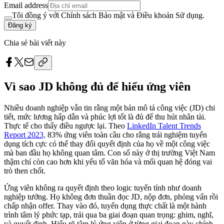
Email address
Tôi đồng ý với Chính sách Bảo mật và Điều khoản Sử dụng.
Đăng ký
Chia sẻ bài viết này
Vì sao JD không đủ để hiểu ứng viên
Nhiều doanh nghiệp vẫn tin rằng một bản mô tả công việc (JD) chi
tiết, mức lương hấp dẫn và phúc lợi tốt là đủ để thu hút nhân tài.
Thực tế cho thấy điều ngược lại. Theo
LinkedIn Talent Trends
Report 2023,
83% ứng viên toàn cầu cho rằng trải nghiệm tuyển
dụng tích cực có thể thay đổi quyết định của họ về một công việc
mà ban đầu họ không quan tâm. Con số này ở thị trường Việt Nam
thậm chí còn cao hơn khi yếu tố văn hóa và mối quan hệ đóng vai
trò then chốt.
Ứng viên không ra quyết định theo logic tuyến tính như doanh
nghiệp tưởng. Họ không đơn thuần đọc JD, nộp đơn, phỏng vấn rồi
chấp nhận offer. Thay vào đó, tuyển dụng thực chất là một hành
trình tâm lý phức tạp, trải qua ba giai đoạn quan trọng: ghim, nghĩ,
và quyết định. Hiểu rõ tâm lý ứng viên ở từng giai đoạn này chính