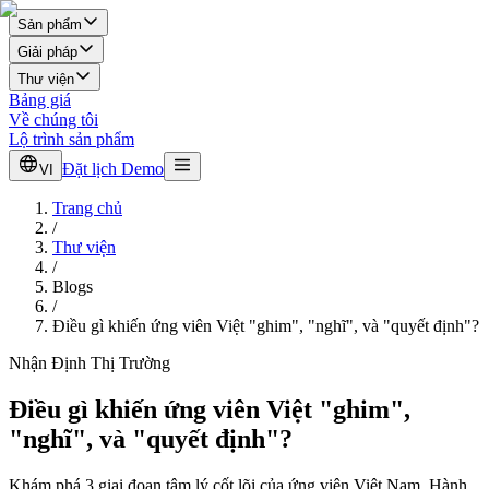
Sản phẩm
Giải pháp
Thư viện
Bảng giá
Về chúng tôi
Lộ trình sản phẩm
Đặt lịch Demo
VI
Trang chủ
/
Thư viện
/
Blogs
/
Điều gì khiến ứng viên Việt "ghim", "nghĩ", và "quyết định"?
Nhận Định Thị Trường
Điều gì khiến ứng viên Việt "ghim",
"nghĩ", và "quyết định"?
Khám phá 3 giai đoạn tâm lý cốt lõi của ứng viên Việt Nam. Hành