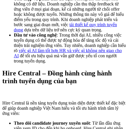
không có dữ liệu. Doanh nghiệp cần thu thập feedback từ
ứng viên ở mọi giai đoạn, kể cả những người từ chối offer
hoặc không được tuyển. Những thông tin này vô giá để hiểu
điểm yếu trong quy trình. Khi doanh nghiệp phát triển và
bước sang giai đoạn mới, việc
tái thiết kế quy trình tuyển
dụng
dựa trên dữ liệu trở nên cực kỳ quan trọng.
Đầu tư vào công nghệ
: Trong thời đại AI, nhiều công việc
tuyển dụng có thể được tự động hóa để tăng tốc độ và cải
thiện trải nghiệm ứng viên. Tuy nhiên, doanh nghiệp cần hiểu
rõ
việc gì AI làm tốt hơn HR và việc gì không nên giao cho
AI
để tối ưu hiệu quả mà vẫn giữ được yếu tố con người
trong tuyển dụng.
Hire Central – Đồng hành cùng hành
trình tuyển dụng của bạn
Hire Central là nền tảng tuyển dụng toàn diện được thiết kế đặc biệt
để giúp doanh nghiệp Việt Nam hiểu và tối ưu hành trình tâm lý
ứng viên:
Theo dõi candidate journey xuyên suốt
: Từ lần đầu ứng
viên xem JD cho đến khi họ onboard, Hire Central ghi nhận