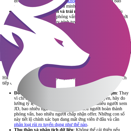
dụng các
chỉ số theo dõi sức khỏe tuyển dụng
để đảm bảo
quy trình diễn ra suôn sẻ và minh bạch.
Nhất quán giữa lời nói và trải nghiệm
: Đây là điểm mấu
chốt. Nếu trong JD và phỏng vấn bạn hứa hẹn về văn hóa cởi
mở, linh hoạt nhưng quy trình tuyển dụng lại cứng nhắc,
chậm chạp và thiếu thông tin, ứng viên sẽ nghi ngờ mọi thứ
bạn nói. Sự không nhất quán này là nguyên nhân chính khiến
ứng viên từ chối offer vào phút chót hoặc nghỉ việc trong thời
gian thử việc.
Hàm ý cho doanh nghiệp
Hiểu được ba giai đoạn tâm lý này, doanh nghiệp cần thay đổi cách
tiếp cận tuyển dụng:
Đo lường hành trình ứng viên theo từng điểm chạm
: Thay
vì chỉ theo dõi số lượng CV và số người được tuyển, hãy đo
lường tỷ lệ chuyển đổi ở mỗi giai đoạn: bao nhiêu người xem
JD, bao nhiêu người nộp đơn, bao nhiêu người hoàn thành
phỏng vấn, bao nhiêu người chấp nhận offer. Những con số
này tiết lộ chính xác bạn đang mất ứng viên ở đâu và cần
phân loại rủi ro tuyển dụng như thế nào
.
Thu thập và phân tích dữ liệu
: Không thể cải thiện nếu