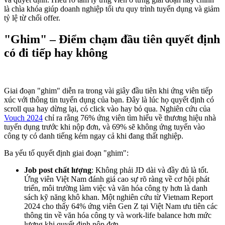
là chìa khóa giúp doanh nghiệp tối ưu quy trình tuyển dụng và giảm
tỷ lệ từ chối offer.
"Ghim" – Điểm chạm đầu tiên quyết định
có đi tiếp hay không
Giai đoạn "ghim" diễn ra trong vài giây đầu tiên khi ứng viên tiếp
xúc với thông tin tuyển dụng của bạn. Đây là lúc họ quyết định có
scroll qua hay dừng lại, có click vào hay bỏ qua. Nghiên cứu của
Vouch 2024
chỉ ra rằng 76% ứng viên tìm hiểu về thương hiệu nhà
tuyển dụng trước khi nộp đơn, và 69% sẽ không ứng tuyển vào
công ty có danh tiếng kém ngay cả khi đang thất nghiệp.
Ba yếu tố quyết định giai đoạn "ghim":
Job post chất lượng
: Không phải JD dài và đầy đủ là tốt.
Ứng viên Việt Nam đánh giá cao sự rõ ràng về cơ hội phát
triển, môi trường làm việc và văn hóa công ty hơn là danh
sách kỹ năng khô khan. Một nghiên cứu từ Vietnam Report
2024 cho thấy 64% ứng viên Gen Z tại Việt Nam ưu tiên các
thông tin về văn hóa công ty và work-life balance hơn mức
lương khi quyết định nộp đơn.