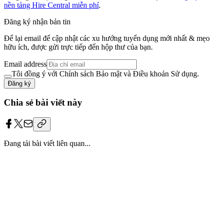
nền tảng Hire Central miễn phí
.
Đăng ký nhận bản tin
Để lại email để cập nhật các xu hướng tuyển dụng mới nhất & mẹo
hữu ích, được gửi trực tiếp đến hộp thư của bạn.
Email address
Tôi đồng ý với Chính sách Bảo mật và Điều khoản Sử dụng.
Đăng ký
Chia sẻ bài viết này
Đang tải bài viết liên quan...
Trang bị
“bộ giáp công nghệ”
cho đội ngũ
HR của bạn.
Triển khai tận nơi. Không lo kỹ thuật. Dữ liệu được bảo mật tuyệt
đối, chỉ thuộc về bạn.