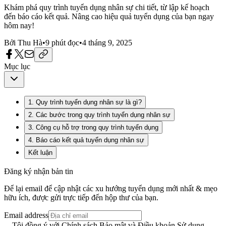
Khám phá quy trình tuyển dụng nhân sự chi tiết, từ lập kế hoạch
đến báo cáo kết quả. Nâng cao hiệu quả tuyển dụng của bạn ngay
hôm nay!
Bởi
Thu Hà
•
9
phút đọc
•
4 tháng 9, 2025
Mục lục
1. Quy trình tuyển dụng nhân sự là gì?
2. Các bước trong quy trình tuyển dụng nhân sự
3. Công cụ hỗ trợ trong quy trình tuyển dụng
4. Báo cáo kết quả tuyển dụng nhân sự
Kết luận
Đăng ký nhận bản tin
Để lại email để cập nhật các xu hướng tuyển dụng mới nhất & mẹo
hữu ích, được gửi trực tiếp đến hộp thư của bạn.
Email address
Tôi đồng ý với Chính sách Bảo mật và Điều khoản Sử dụng.