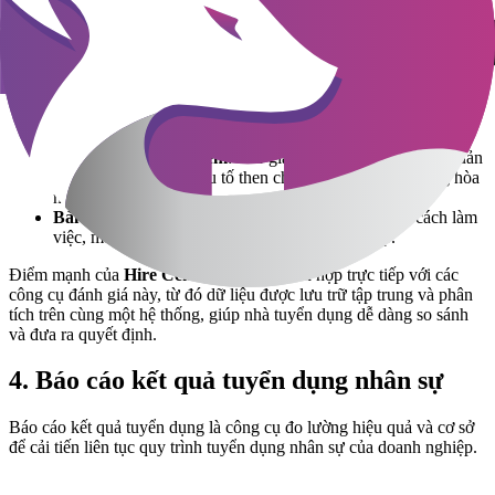
Một hồ sơ đẹp chưa chắc phản ánh đúng năng lực thật. Do đó,
công
cụ đánh giá
trở thành bước sàng lọc quan trọng:
Bài test kỹ thuật hoặc case study mô phỏng
: đo lường kỹ
năng chuyên môn, khả năng giải quyết vấn đề trong tình
huống thực tế.
Đánh giá kỹ năng mềm
: như giao tiếp, làm việc nhóm, quản
lý thời gian. Đây là yếu tố then chốt quyết định khả năng hòa
nhập và gắn bó lâu dài.
Bài test tính cách/động lực
: hỗ trợ dự đoán phong cách làm
việc, mức độ phù hợp với văn hóa doanh nghiệp.
Điểm mạnh của
Hire Central
là có thể tích hợp trực tiếp với các
công cụ đánh giá này, từ đó dữ liệu được lưu trữ tập trung và phân
tích trên cùng một hệ thống, giúp nhà tuyển dụng dễ dàng so sánh
và đưa ra quyết định.
4. Báo cáo kết quả tuyển dụng nhân sự
Báo cáo kết quả tuyển dụng là công cụ đo lường hiệu quả và cơ sở
để cải tiến liên tục quy trình tuyển dụng nhân sự của doanh nghiệp.