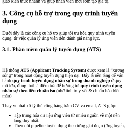
giao kiến thức nhanh và giúp nhân viên mới sớm tạo giá trị.
3. Công cụ hỗ trợ trong quy trình tuyển
dụng
Dưới đây là các công cụ hỗ trợ giúp tối ưu hóa quy trình tuyển
dụng, từ việc quản lý ứng viên đến đánh giá năng lực.
3.1. Phần mềm quản lý tuyển dụng (ATS)
Hệ thống
ATS (Applicant Tracking System)
được xem là “xương
sống” trong hoạt động tuyển dụng hiện đại. Đây là nền tảng để vận
hành
quy trình tuyển dụng nhân sự trong doanh nghiệp
ở quy
mô lớn, đồng thời là điểm tựa để hướng tới
quy trình tuyển dụng
nhân sự theo tiêu chuẩn iso
(nhờ tính truy vết & chuẩn hóa biểu
mẫu).
Thay vì phải xử lý thủ công hàng trăm CV và email, ATS giúp:
Tập trung hóa dữ liệu ứng viên từ nhiều nguồn về một nền
tảng duy nhất.
Theo dõi pipeline tuyển dụng theo từng giai đoạn (ứng tuyển,