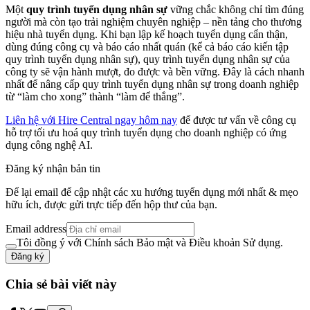
Một
quy trình tuyển dụng nhân sự
vững chắc không chỉ tìm đúng
người mà còn tạo trải nghiệm chuyên nghiệp – nền tảng cho thương
hiệu nhà tuyển dụng. Khi bạn lập kế hoạch tuyển dụng cẩn thận,
dùng đúng công cụ và báo cáo nhất quán (kể cả báo cáo kiến tập
quy trình tuyển dụng nhân sự), quy trình tuyển dụng nhân sự của
công ty sẽ vận hành mượt, đo được và bền vững. Đây là cách nhanh
nhất để nâng cấp quy trình tuyển dụng nhân sự trong doanh nghiệp
từ “làm cho xong” thành “làm để thắng”.
Liên hệ với Hire Central ngay hôm nay
để được tư vấn về công cụ
hỗ trợ tối ưu hoá quy trình tuyển dụng cho doanh nghiệp có ứng
dụng công nghệ AI.
Đăng ký nhận bản tin
Để lại email để cập nhật các xu hướng tuyển dụng mới nhất & mẹo
hữu ích, được gửi trực tiếp đến hộp thư của bạn.
Email address
Tôi đồng ý với Chính sách Bảo mật và Điều khoản Sử dụng.
Đăng ký
Chia sẻ bài viết này