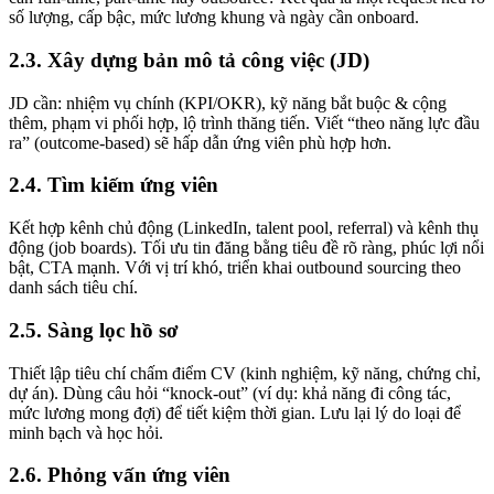
số lượng, cấp bậc, mức lương khung và ngày cần onboard.
2.3. Xây dựng bản mô tả công việc (JD)
JD cần: nhiệm vụ chính (KPI/OKR), kỹ năng bắt buộc & cộng
thêm, phạm vi phối hợp, lộ trình thăng tiến. Viết “theo năng lực đầu
ra” (outcome-based) sẽ hấp dẫn ứng viên phù hợp hơn.
2.4. Tìm kiếm ứng viên
Kết hợp kênh chủ động (LinkedIn, talent pool, referral) và kênh thụ
động (job boards). Tối ưu tin đăng bằng tiêu đề rõ ràng, phúc lợi nổi
bật, CTA mạnh. Với vị trí khó, triển khai outbound sourcing theo
danh sách tiêu chí.
2.5. Sàng lọc hồ sơ
Thiết lập tiêu chí chấm điểm CV (kinh nghiệm, kỹ năng, chứng chỉ,
dự án). Dùng câu hỏi “knock-out” (ví dụ: khả năng đi công tác,
mức lương mong đợi) để tiết kiệm thời gian. Lưu lại lý do loại để
minh bạch và học hỏi.
2.6. Phỏng vấn ứng viên