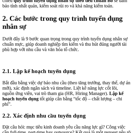
chiếu
quy trình tuyển dụng nhân sự theo tiêu chuẩn iso
sẽ đảm
bảo tính nhất quán, kiểm soát rủi ro và khả năng kiểm toán.
2. Các bước trong quy trình tuyển dụng
nhân sự
Dưới đây là 9 bước quan trọng trong quy trình tuyển dụng nhân sự
chuẩn mực, giúp doanh nghiệp tìm kiếm và thu hút đúng người tài
phù hợp với nhu cầu và văn hóa tổ chức.
2.1. Lập kế hoạch tuyển dụng
Bắt đầu bằng việc dự báo nhu cầu (theo tăng trưởng, thay thế, dự án
mới), xác định ngân sách và timeline. Liệt kê năng lực cốt lõi,
nguồn ứng viên, vai trò tham gia (HR, Hiring Manager).
Lập kế
hoạch tuyển dụng
tốt giúp cân bằng “tốc độ – chất lượng – chi
phí”.
2.2. Xác định nhu cầu tuyển dụng
Đặt câu hỏi: mục tiêu kinh doanh yêu cầu năng lực gì? Công việc
cần full-time, part-time hay outsource? Kết quả là một request nêu rõ