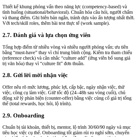
Thiết kế khung phỏng vấn theo năng lực (competency-based) và
tình huống (situational/behavioral). Chuẩn hóa câu hỏi, người chấm
và thang điểm. Ghi biên bản ngắn, tránh dựa vào ấn tượng nhất thời.
Với tech/skill roles, thêm bài test thực tế (work sample).
2.7. Đánh giá và lựa chọn ứng viên
Tổng hợp điểm từ nhiều vòng và nhiều người phỏng vấn; ưu tiên
bằng “must-have” thay vì chỉ trung bình cộng. Kiểm tra tham chiếu
(reference check) và cân nhắc “culture add” (ứng viên bổ sung giá
trị văn hóa) thay vì “culture fit” đơn thuần.
2.8. Gửi lời mời nhận việc
Offer nêu rõ mức lương, phúc lợi, cấp bậc, ngày nhận việc, thử
việc, công cụ làm việc. Giữ tốc độ (24–48h sau vòng cuối), chủ
động xử lý phản biện (counter-offer) bằng việc củng cố giá trị tổng
thể (total rewards, học hỏi, lộ trình).
2.9. Onboarding
Chuẩn bị tài khoản, thiết bị, mentor, lộ trình 30/60/90 ngày và mục
tiêu học việc cụ thể. Onboarding tốt giảm rủi ro nghỉ sớm, chuyển