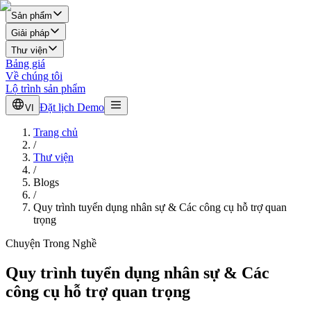
Sản phẩm
Giải pháp
Thư viện
Bảng giá
Về chúng tôi
Lộ trình sản phẩm
Đặt lịch Demo
VI
Trang chủ
/
Thư viện
/
Blogs
/
Quy trình tuyển dụng nhân sự & Các công cụ hỗ trợ quan
trọng
Chuyện Trong Nghề
Quy trình tuyển dụng nhân sự & Các
công cụ hỗ trợ quan trọng