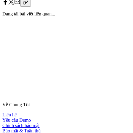
Đang tải bài viết liên quan...
Trang bị
“bộ giáp công nghệ”
cho đội ngũ
HR của bạn.
Triển khai tận nơi. Không lo kỹ thuật. Dữ liệu được bảo mật tuyệt
đối, chỉ thuộc về bạn.
Về Chúng Tôi
Liên hệ
Yêu cầu Demo
Chính sách bảo mật
Bảo mật & Tuân thủ