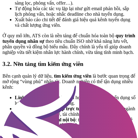
sàng lọc, phỏng vấn, offer…).
Tự động hóa các tác vụ lặp lại như gửi email phản hồi, sắp
lịch phỏng vấn, hoặc nhắc deadline cho nhà tuyển dụng.
Xuất báo cáo chi tiết để đánh giá hiệu quả kênh tuyển dụng
và chất lượng ứng viên.
Ở quy mô lớn, ATS còn là nền tảng để chuẩn hóa toàn bộ
quy trình
tuyển dụng nhân sự
theo tiêu chuẩn ISO nhờ khả năng lưu vết,
phân quyền và đồng bộ biểu mẫu. Đây chính là yếu tố giúp doanh
nghiệp vừa tiết kiệm nhân lực hành chính, vừa tăng tính minh bạch.
3.2. Nền tảng tìm kiếm ứng viên
Bên cạnh quản lý dữ liệu,
tìm kiếm ứng viên
là bước quan trọng để
mở rộng “vùng phủ” nhân tài. Doanh nghiệp có thể tận dụng nhiều
kênh:
LinkedIn và job boards
: phù hợp với nhu cầu tuyển dụng số
lượng lớn hoặc vị trí cấp trung.
Cộng đồng nghề nghiệp trực tuyến
: hiệu quả với các ngành
đặc thù như IT, thiết kế, tài chính.
Chương trình referral nội bộ
: tận dụng mạng lưới quan hệ
của nhân viên hiện tại để tiếp cận ứng viên chất lượng cao.
3.3. Công cụ đánh giá năng lực ứng viên