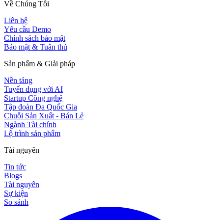
Về Chúng Tôi
Liên hệ
Yêu cầu Demo
Chính sách bảo mật
Bảo mật & Tuân thủ
Sản phẩm & Giải pháp
Nền tảng
Tuyển dụng với AI
Startup Công nghệ
Tập đoàn Đa Quốc Gia
Chuỗi Sản Xuất - Bán Lẻ
Ngành Tài chính
Lộ trình sản phẩm
Tài nguyên
Tin tức
Blogs
Tài nguyên
Sự kiện
So sánh