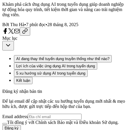
Khám phá cách ứng dụng AI trong tuyển dụng giúp doanh nghiệp
tự động hóa quy trình, tiết kiệm thời gian và nâng cao trải nghiệm
ứng viên.
Bởi
Thu Hà
•
7
phút đọc
•
28 tháng 8, 2025
Mục lục
AI đang thay thế tuyển dụng truyền thống như thế nào?
Lợi ích của việc ứng dụng AI trong tuyển dụng
5 xu hướng sử dụng AI trong tuyển dụng
Kết luận
Đăng ký nhận bản tin
Để lại email để cập nhật các xu hướng tuyển dụng mới nhất & mẹo
hữu ích, được gửi trực tiếp đến hộp thư của bạn.
Email address
Tôi đồng ý với Chính sách Bảo mật và Điều khoản Sử dụng.
Đăng ký