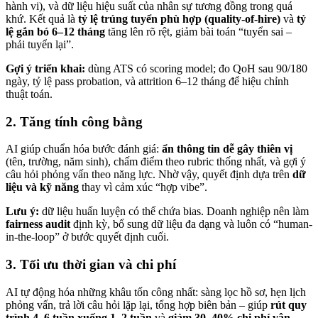
hành vi), và dữ liệu hiệu suất của nhân sự tương đồng trong quá
khứ. Kết quả là
tỷ lệ trúng tuyển phù hợp (quality-of-hire)
và
tỷ
lệ gắn bó 6–12 tháng
tăng lên rõ rệt, giảm bài toán “tuyển sai –
phải tuyển lại”.
Gợi ý triển khai:
dùng ATS có scoring model; đo QoH sau 90/180
ngày, tỷ lệ pass probation, và attrition 6–12 tháng để hiệu chỉnh
thuật toán.
2. Tăng tính công bằng
AI giúp chuẩn hóa bước đánh giá:
ẩn thông tin dễ gây thiên vị
(tên, trường, năm sinh), chấm điểm theo rubric thống nhất, và gợi ý
câu hỏi phỏng vấn theo năng lực. Nhờ vậy, quyết định dựa trên
dữ
liệu và kỹ năng
thay vì cảm xúc “hợp vibe”.
Lưu ý:
dữ liệu huấn luyện có thể chứa bias. Doanh nghiệp nên làm
fairness audit
định kỳ, bổ sung dữ liệu đa dạng và luôn có “human-
in-the-loop” ở bước quyết định cuối.
3. Tối ưu thời gian và chi phí
AI tự động hóa những khâu tốn công nhất: sàng lọc hồ sơ, hẹn lịch
phỏng vấn, trả lời câu hỏi lặp lại, tổng hợp biên bản – giúp
rút quy
trình 4–6 tuần xuống 1–2 tuần
và
giảm 30–40% chi phí vận