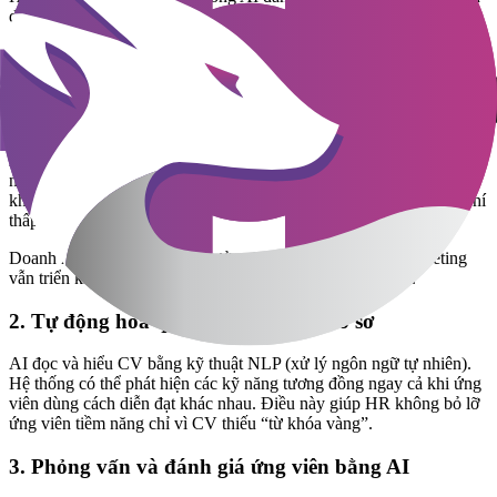
dụng hiện đại, giúp doanh nghiệp không chỉ tuyển nhanh hơn mà
còn chọn đúng người hơn.
1. Tự động tối ưu quảng cáo tuyển dụng
AI phân tích dữ liệu thị trường lao động để xác định kênh hiệu quả
nhất, từ LinkedIn, Facebook đến các job board. Thay vì “rải” tin
khắp nơi, giờ HR có thể
nhắm đúng ứng viên mục tiêu
với chi phí
thấp hơn.
Doanh nghiệp nhỏ đặc biệt hưởng lợi vì không cần đội marketing
vẫn triển khai được chiến dịch tuyển dụng chuyên nghiệp.
2. Tự động hóa quy trình sàng lọc hồ sơ
AI đọc và hiểu CV bằng kỹ thuật NLP (xử lý ngôn ngữ tự nhiên).
Hệ thống có thể phát hiện các kỹ năng tương đồng ngay cả khi ứng
viên dùng cách diễn đạt khác nhau. Điều này giúp HR không bỏ lỡ
ứng viên tiềm năng chỉ vì CV thiếu “từ khóa vàng”.
3. Phỏng vấn và đánh giá ứng viên bằng AI