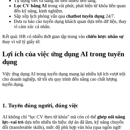
Tự động viết và đăng tin trên nhiều nền tảng.
Lọc CV bằng AI
trong vài phút, phát hiện từ khóa liên quan
đến kỹ năng, kinh nghiệm.
Sắp xếp lịch phỏng vấn qua
chatbot tuyển dụng
24/7.
Đưa ra báo cáo tuyển dụng khách quan dựa trên dữ liệu, thay
vì cảm xúc cá nhân.
Kết quả: HR có nhiều thời gian tập trung vào
chiến lược nhân sự
thay vì xử lý giấy tờ.
Lợi ích của việc ứng dụng AI trong tuyển
dụng
Việc ứng dụng AI trong tuyển dụng mang lại nhiều lợi ích vượt trội
cho doanh nghiệp, từ tối ưu quy trình đến nâng cao chất lượng
tuyển dụng.
1. Tuyển đúng người, đúng việc
AI không chỉ “lọc CV theo từ khóa” mà còn có thể
ghép nối năng
lực–vai trò
dựa trên nhiều tín hiệu: dự án đã làm, kỹ năng chuyển
đổi (transferable skills), mức độ phù hợp văn hóa (qua ngôn ngữ/