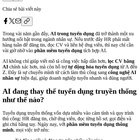
Chia sẻ bài viết này
Trong vài năm gần đây,
AI trong tuyển dụng
đã trở thành một xu
hướng nổi bật trong ngành nhân sự. Nếu trước đây HR phải mất
hàng tuần để đăng tin, đọc CV và liên hệ ứng viên, thì nay chỉ cần
vài giờ nhờ vào
phần mềm tuyển dụng
tích hợp AI.
AI không chỉ giúp viết mô tả công việc hấp dẫn hơn,
lọc CV bằng
AI
chính xác hơn, mà còn hỗ trợ
tự động hóa tuyển dụng
từ A đến
Z. Đây là sự chuyển mình từ cách làm thủ công sang
công nghệ AI
nhân sự
hiện đại, giúp doanh nghiệp tuyển nhanh và đúng người.
AI đang thay thế tuyển dụng truyền thống
như thế nào?
Tuyển dụng truyền thống vốn dựa nhiều vào cảm tính và quy trình
thủ công: HR đăng tin, chờ ứng viên, đọc từng hồ sơ, gọi điện và
ghi chú bằng tay. Ngày nay, với
phần mềm tuyển dụng thông
minh
, mọi việc trở nên: