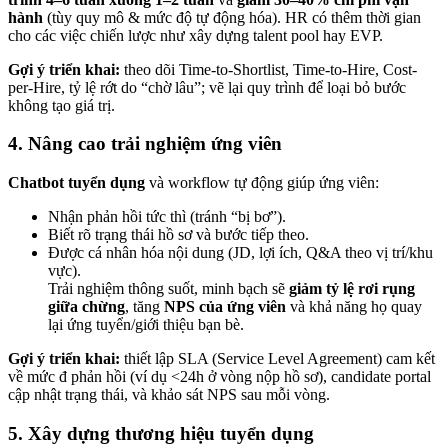
hành
(tùy quy mô & mức độ tự động hóa). HR có thêm thời gian
cho các việc chiến lược như xây dựng talent pool hay EVP.
Gợi ý triển khai:
theo dõi Time-to-Shortlist, Time-to-Hire, Cost-
per-Hire, tỷ lệ rớt do “chờ lâu”; vẽ lại quy trình để loại bỏ bước
không tạo giá trị.
4. Nâng cao trải nghiệm ứng viên
Chatbot tuyển dụng
và workflow tự động giúp ứng viên:
Nhận phản hồi tức thì (tránh “bị bơ”).
Biết rõ trạng thái hồ sơ và bước tiếp theo.
Được cá nhân hóa nội dung (JD, lợi ích, Q&A theo vị trí/khu
vực).
Trải nghiệm thông suốt, minh bạch sẽ
giảm tỷ lệ rơi rụng
giữa chừng
, tăng
NPS của ứng viên
và khả năng họ quay
lại ứng tuyển/giới thiệu bạn bè.
Gợi ý triển khai:
thiết lập SLA (Service Level Agreement) cam kết
về mức đ phản hồi (ví dụ <24h ở vòng nộp hồ sơ), candidate portal
cập nhật trạng thái, và khảo sát NPS sau mỗi vòng.
5. Xây dựng thương hiệu tuyển dụng