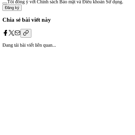
Tôi đồng ý với Chính sách Bảo mật và Điều khoản Sử dụng.
Đăng ký
Chia sẻ bài viết này
Đang tải bài viết liên quan...
Trang bị
“bộ giáp công nghệ”
cho đội ngũ
HR của bạn.
Triển khai tận nơi. Không lo kỹ thuật. Dữ liệu được bảo mật tuyệt
đối, chỉ thuộc về bạn.