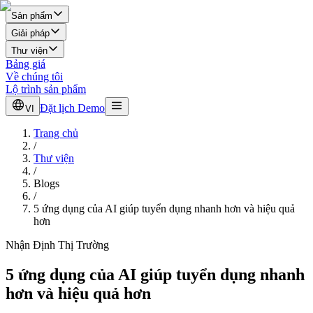
Sản phẩm
Giải pháp
Thư viện
Bảng giá
Về chúng tôi
Lộ trình sản phẩm
Đặt lịch Demo
VI
Trang chủ
/
Thư viện
/
Blogs
/
5 ứng dụng của AI giúp tuyển dụng nhanh hơn và hiệu quả
hơn
Nhận Định Thị Trường
5 ứng dụng của AI giúp tuyển dụng nhanh
hơn và hiệu quả hơn