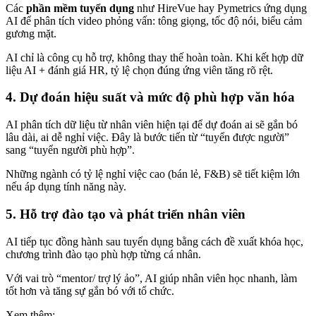
Các
phần mềm tuyển dụng
như HireVue hay Pymetrics ứng dụng
AI để phân tích video phỏng vấn: tông giọng, tốc độ nói, biểu cảm
gương mặt.
AI chỉ là công cụ hỗ trợ, không thay thế hoàn toàn. Khi kết hợp dữ
liệu AI + đánh giá HR, tỷ lệ chọn đúng ứng viên tăng rõ rệt.
4. Dự đoán hiệu suất và mức độ phù hợp văn hóa
AI phân tích dữ liệu từ nhân viên hiện tại để dự đoán ai sẽ gắn bó
lâu dài, ai dễ nghỉ việc. Đây là bước tiến từ “tuyển được người”
sang “tuyển người phù hợp”.
Những ngành có tỷ lệ nghỉ việc cao (bán lẻ, F&B) sẽ tiết kiệm lớn
nếu áp dụng tính năng này.
5. Hỗ trợ đào tạo và phát triển nhân viên
AI tiếp tục đồng hành sau tuyển dụng bằng cách đề xuất khóa học,
chương trình đào tạo phù hợp từng cá nhân.
Với vai trò “mentor/ trợ lý ảo”, AI giúp nhân viên học nhanh, làm
tốt hơn và tăng sự gắn bó với tổ chức.
Xem thêm: