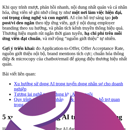
Khi quy trình mượt, phản hồi nhanh, nội dung nhất quán và cá nhân
hóa, ứng viên sẽ ghi nhớ công ty như
một nơi làm việc hiện đại,
coi trọng công nghệ và con người
. AI còn hỗ trợ sáng tạo
job
post/vi deo ngắn
theo tệp ứng viên, gợi ý nội dung employer
branding theo xu hướng, và phân tích kênh truyền thông hiệu quả.
Thương hiệu mạnh rút ngắn thời gian tuyển,
hạ chi phí trên mỗi
ứng viên đạt chuẩn
, và mở rộng “nguồn giới thiệu” tự nhiên.
Gợi ý triển khai:
đo Application-to-Offer, Offer Acceptance Rate,
nguồn giới thiệu nội bộ, brand mentions tích cực; chuẩn hóa thông
điệp & microcopy của chatbot/email để giọng điệu thương hiệu nhất
quán.
Bài viết liên quan:
Xu hướng sử dụng AI trong tuyển dụng nhân sự cho doanh
nghiệp
Tương lai nghề tuyển dụng khi AI lên ngôi
Quy trình tuyển dụng nhân sự & Các công cụ hỗ trợ quan
trọng
5 xu hướng sử dụng AI trong tuyển dụng
Hãy cùng khám phá 5 xu hướng AI đang định hình lại ngành tuyển